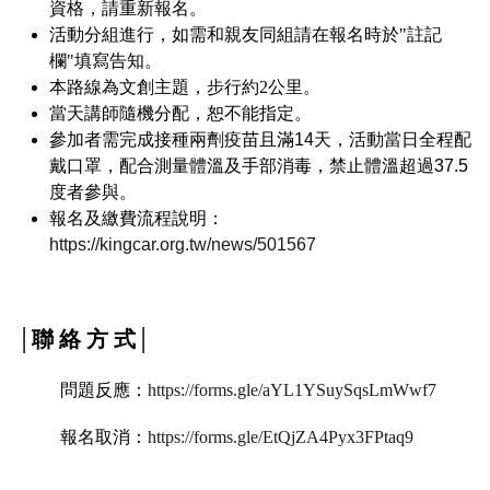
資格，請重新報名。
活動分組進行，如需和親友同組請在報名時於"註記
欄"填寫告知。
本路線為文創主題，步行約2公里。
當天講師隨機分配，恕不能指定。
參加者需完成接種兩劑疫苗且滿14天，活動當日全程配
戴口罩，配合測量體溫及手部消毒，禁止體溫超過37.5
度者參與。
報名及繳費流程說明：
https://kingcar.org.tw/news/501567
│聯 絡 方 式│
問題反應：
https://forms.gle/aYL1YSuySqsLmWwf7
報名取消：
https://forms.gle/EtQjZA4Pyx3FPtaq9