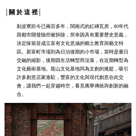
│關 於 這 裡│
剝皮寮距今已兩百多年，閩南式的紅磚瓦房，80年代
因都市開發險些被拆除，所幸因具有重要歷史意義，
決定保留並成立富有文化意涵的鄉土教育與藝文特
區。新富町市場則為日治後期的小市場，當時是臺日
交融的縮影，後期因生活轉型而沒落，在近期轉型為
文化藝術基地。龍山文化基地同為文創的搖籃，吸引
許多創意店家進駐，豐富的文化與現代創意在此交
會，讓我們一起穿越時空，看見萬華傳統與創新的融
合。