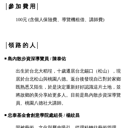
│參 加 費 用│
100元 (含個人保險費、導覽機租借、講師費)
│領 路 的 人
│
￭ 島內散步資深導覽員 / 陳泰佑
出生於台北大稻埕，十歲遷居台北錫口（松山），現
居於台北松山與桃園八德。返台後發現自己對於家鄉
既熟悉又陌生，於是決定重新好好認識這片土地，並
將故鄉的美分享給更多人。目前是島內散步資深導覽
員、桃園八德社大講師。
￭ 忠泰基金會創意學院處組長 / 楊紋昌
因被藝術、文化與歷史吸引，從理科轉往藝術管理