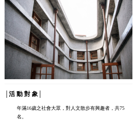
│活 動 對 象│
年滿16歲之社會大眾，對人文散步有興趣者，共75
名。