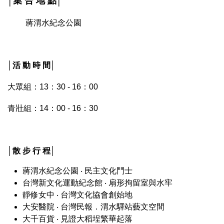
│集 合 地 點│
蔣渭水紀念公園
│活 動 時 間│
大眾組：13：30 - 16：00
青壯組：14：00 - 16：30
│散 步 行 程│
蔣渭水紀念公園
‧
民主文化鬥士
台灣新文化運動紀念館
‧
扇形拘留室與水牢
靜修女中
‧
台灣文化協會創始地
大安醫院
‧
台灣民報．渭水驛站藝文空間
大千百貨
‧
見證大稻埕繁華起落