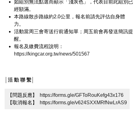
如組別無法點選而顯示「淺灰色」，代表目前此組別已
經額滿。
本路線散步路線約2.0公里，報名前請先評估自身體
力。
活動當周三會寄送行前通知單；周五前會再發送簡訊提
醒。
報名及繳費流程說明：
https://kingcar.org.tw/news/501567
│活 動 聯 繫│
【問題反應】  
https://forms.gle/GFToRouKefg43x176
【取消報名】  
https://forms.gle/v624SXXMRfNwLrAS9