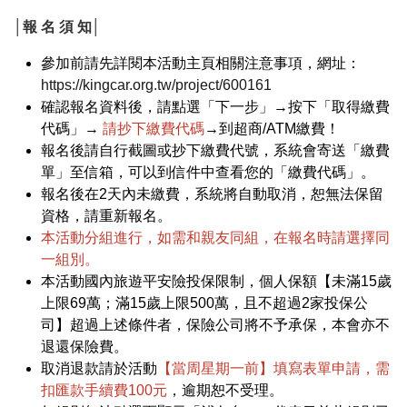
│報 名 須 知│
參加前請先詳閱本活動主頁相關注意事項，網址：
https://kingcar.org.tw/project/600161
確認報名資料後，請點選「下一步」→按下「取得繳費
代碼」→
請抄下繳費代碼
→到超商/ATM繳費！
報名後請自行截圖或抄下繳費代號，系統會寄送「繳費
單」至信箱，可以到信件中查看您的「繳費代碼」。
報名後在2天內未繳費，系統將自動取消，恕無法保留
資格，請重新報名。
本活動分組進行，如需和親友同組，在報名時請選擇同
一組別。
本活動國內旅遊平安險投保限制，個人保額【未滿15歲
上限69萬；滿15歲上限500萬，且不超過2家投保公
司】超過上述條件者，保險公司將不予承保，本會亦不
退還保險費。
取消退款請於活動
【當周星期一前】填寫表單申請，需
扣匯款手續費100元
，逾期恕不受理。