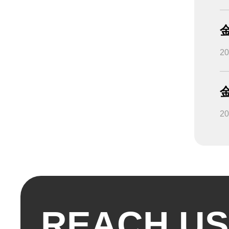
2013
2
2
REACH US