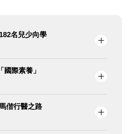
182名兒少向學
推「國際素養」
與馬偕行醫之路