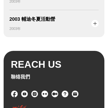
為提供孩子更豐富多元的國際交流經驗，並從小培養
2003年
世界公民的視野與思維，本會首開青少年獨立出國之
風氣，走訪世界各地參與各項不同主題之活動，進行
2003 輔迪冬夏活動營
文化交流。
帶領民眾以低碳旅遊的友善方式，一起領略臺灣豐富
2003年
的自然與人文，進行生態環境教育。
為了解青少年成長及社會趨勢脈動，辦理閱讀教育、
學習趨勢、環境生態、服務學習、文化休閒、節能減
碳、媒體素養、世界公民等多項問卷調查，調查結果
僅提供相關單位推動各項青少年活動之教育政策參
REACH US
考。
聯絡我們
希望透過藝術這份專業資源結合偏鄉服務，扶植藝術
家及團隊具有史懷哲「人文關懷」的精神，經過同理
社會需求，以及服務付出、生命的撞擊與粹煉，同時
頁尾
獲得更多揮灑創作的舞台，鼓勵青年藝術家下鄉服
務，除了與在地民眾教學相長外，增廣見聞，實現自