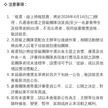
❖ 注意事項：
「複選：線上簡報競賽」將於2026年4月14日(二)辦
理，凡通過初選之晉級團隊須派員(至少一名參賽學生
及指導老師)出席，不克出席者，視同放棄獲獎資格，
敬請留意。
凡晉級之團隊需配合主辦單位後續作業，相關活動辦法
將由專人以電子信箱個別通知團隊。
複選預計將從晉級團隊中選出各主題之首獎、優選及佳
作各一名，評審得依團隊表現進行獎項及名額之調整，
若團隊表現未達標準，該獎項可予以「從缺」或以其他
增設獎項獎勵之。
本屆最終獲獎名單將於四月下旬統一公告，敬請留意本
會最新消息公告。
參賽團隊應尊重評審委員公平、公正、公開之決定，對
評審結果不得有異議。
若有未盡事宜，請以本會最新公告為主，主辦單位保有
隨時修改、變更、暫停、延期或終止本活動之權利。