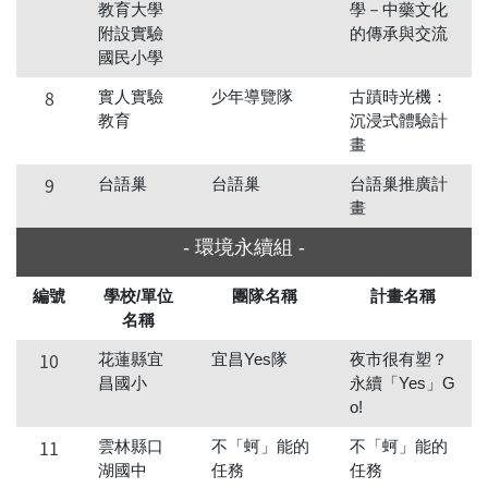
教育大學
學－中藥文化
附設實驗
的傳承與交流
國民小學
8
實人實驗
少年導覽隊
古蹟時光機：
教育
沉浸式體驗計
畫
9
台語巢
台語巢
台語巢推廣計
畫
- 環境永續組 -
編號
學校/單位
團隊名稱
計畫名稱
名稱
10
花蓮縣宜
宜昌Yes隊
夜市很有塑？
昌國小
永續「Yes」G
o!
11
雲林縣口
不「蚵」能的
不「蚵」能的
湖國中
任務
任務