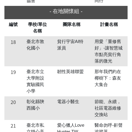
協會
同行
- 在地關懷組 -
編號
學校/單位
團隊名稱
計畫名稱
名稱
18
臺北市敦
貧行宇宙AI特
用愛「重修舊
化國小
派員
好」-讓智慧城
市點亮貧行角
落的微光
19
臺北市立
韌性英雄聯盟
那年我們約在
大學附設
椰樹下：森友
實驗國民
大集合
小學
20
彰化縣陝
電器小醫生
節能、永續，
西國小
社區電器維修
交換站
21
臺北市私
愛心獵人Love
醫命勿呼-鼾聲
立靜心高
Hunter TW
追蹤器