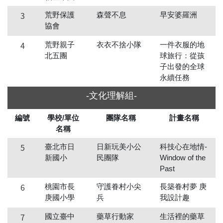
3
荒野保護
森聲不息
早安婆羅洲
協會
4
荒野親子
衣衣不捨小隊
一件衣服的地
北五團
球旅行：從孩
子出發的全球
永續任務
-文化理解組-
編號
學校/單位
團隊名稱
計畫名稱
名稱
5
臺北市日
日新玩美小公
科技心在地情-
新國小
民團隊
Window of the
Past
6
桃園市長
守護眷村小尖
長築眷村夢 庚
庚國小學
兵
我設計趣
7
國立臺中
藥草行動家
生活裡的藥草