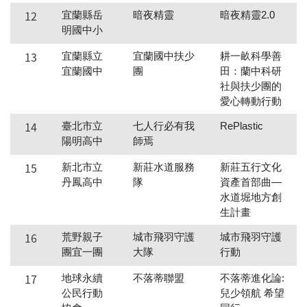
12
宜蘭縣岳
暗夜精靈
暗夜精靈2.0
明國中小
13
宜蘭縣立
宜蘭國中扶少
耕一畝科學善
宜蘭國中
團
田：蘭中科研
社與扶少團的
愛心轉動行動
14
臺北市立
七人行必有我
RePlastic
陽明高中
師焉
15
新北市立
新莊水道服務
新莊五行文化
丹鳳高中
隊
資產首部曲—
水道堀地方創
生計畫
16
荒野親子
城市飛羽守護
城市飛羽守護
團宜一團
大隊
行動
17
地球永續
不落蒂聯盟
不落蒂進化論:
公民行動
兒少領航 希望