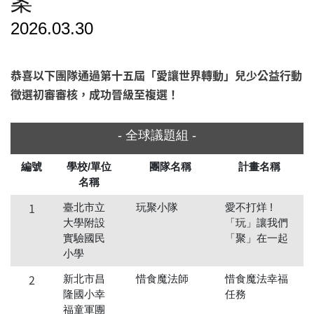
案
2026.03.30
恭喜以下團隊通過第十五屆「愛讓世界轉動」兒少公益行動
徵選初審審核，成功晉級至複選！
- 全球議題組 -
編號
學校/單位
團隊名稱
計畫名稱
名稱
1
臺北市立
玩聚小隊
愛不打烊 !
大學附設
「玩」讓我們
實驗國民
「聚」在一起
小學
2
新北市昌
惜食魔法師
惜食魔法幸福
隆國小幸
任務
福童軍團