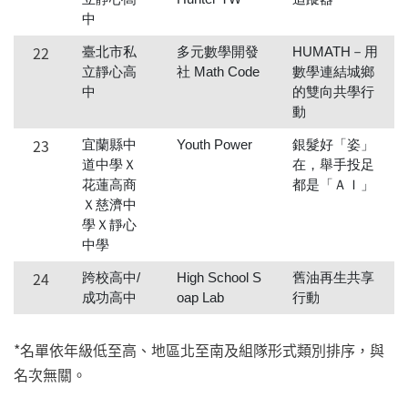
中
22
臺北市私
多元數學開發
HUMATH－用
立靜心高
社 Math Code
數學連結城鄉
中
的雙向共學行
動
23
宜蘭縣中
Youth Power
銀髮好「姿」
道中學Ｘ
在，舉手投足
花蓮高商
都是「ＡＩ」
Ｘ慈濟中
學Ｘ靜心
中學
24
跨校高中/
High School S
舊油再生共享
成功高中
oap Lab
行動
*名單依年級低至高、地區北至南及組隊形式類別排序，與
名次無關。