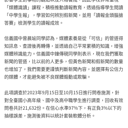
「媒體識讀」課程，積極推動讀報教育，透過指導學生閱讀
「中學生報」，學習如何辨別假新聞，並用「讀報金頭腦搶
答賽」檢測學生的讀報成效。
信義國中曾晨瑜同學認為，媒體素養是從「可信」的管道得
知訊息、查證後再轉傳，並透過自己平常累積的知識，增強
媒體辨識能力。信義國中鐘傳硯同學則表示，現在我們獲取
新聞的管道，比以前的人更多，但黃色新聞和假新聞的數量
也增加了，我們需要更謹慎判斷新聞內容，並選擇有公信力
的媒體，才能避免被不良媒體煽動或欺騙。
此項調查於2023年9月15日至10月15日進行問卷施測，針
對全臺國小高年級、國中及高中職學生進行調查，回收有效
問卷共計21,632份。在信心水準97%下，有正負3%以下的
抽樣誤差，施測後資料以統計套裝軟體分析。