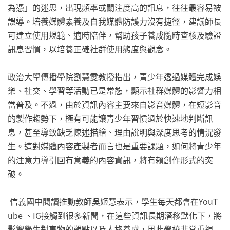
為憑」的迷思，出現頻率或關注度高的訊息，往往最容易被
誤導。培養媒體素養及自我媒體防護力沒有捷徑，建議師長
可建立使用規範、適時陪伴，幫助孩子養成隨時查核及驗證
訊息習慣，以培養正確社群使用態度與觀念。
政治大學傳播學院劉慧雯教授指出，青少年透過媒體完成娛
樂、社交、學習等活動已是常態，顯示社群媒體的影響力相
當普及。不過，由於資訊內容主要來自影音媒體，在短影音
的製作趨勢下，極有可能讓青少年習慣過於快速地判斷訊
息，甚至導致缺乏陳述描繪、理由說明與深度思考的情況發
生。這對媒體內容產製者而言也是重要課題，如何將青少年
的注意力導引回有意義的內容資訊，將有賴創作形式的突
破。
信義國中閱讀推動教師吳姬慧表示，學生每天都會在YouT
ube 、IG接觸到很多新聞，在這些資訊長期潛移默化下，將
影響學生對事物的觀點以及人格養成，因此學校非常重視