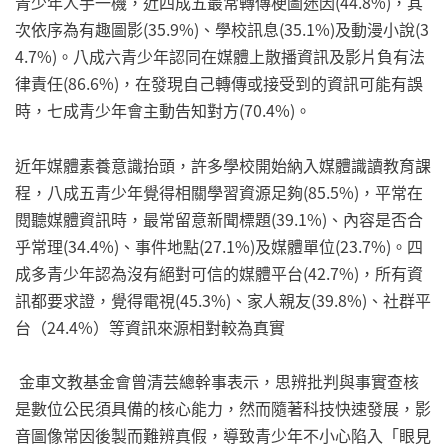
青少年人手一機，近四成五最常轉傳梗圖迷因(44.8%)，其
次依序為有趣圖影(35.9%)、學校訊息(35.1%)及動漫小說(3
4.7%)。八成六青少年認同在媒體上散播資訊及影片負有法
律責任(86.6%)，在發現自己轉傳或接受到的資訊可能有誤
時，七成青少年會主動告知對方(70.4%)。
近年媒體素養意識抬頭，許多學校開始納入媒體識讀教育課
程，八成五青少年覺得相關學習資源足夠(85.5%)，平常在
閱聽媒體資訊時，最常留意新聞標題(39.1%)、內容是否合
乎常理(34.4%)、事件地點(27.1%)及媒體單位(23.7%)。四
成多青少年認為沒有絕對可信的媒體平台(42.7%)，所有資
訊都要求證，覺得電視(45.3%)、家人親友(39.8%)、社群平
台（24.4%）等資訊來源相對較為真實
金車文教基金會曾清芸總幹事表示，思辨批判與事實查核
是數位公民須具備的核心能力，然而隨著科技快速發展，影
音圖像常因後製而難辨真假，導致青少年不小心陷入「眼見