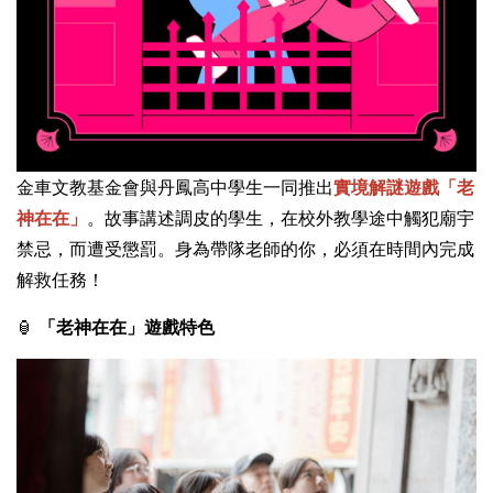
金車文教基金會與丹鳳高中學生一同推出
實境解謎遊戲「老
神在在」
。故事講述
調皮的學生，在校外教學途中觸犯廟宇
禁忌，而遭受懲罰。身為帶隊老師的你，必須在時間內完成
解救任務！
🏮
「老神在在」遊戲特色