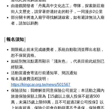
由遊戲開發者「丹鳳高中文化志工」帶隊，探索新莊廟
街人文歷史，請穿著舒適好走的鞋子，一同漫步2公里
部分關卡將進入廟宇尋找解謎線索，如有避諱無法入廟
者，請加以斟酌
│報名須知│
期限截止前未完成繳費者，系統自動取消並釋出名額，
恕不保留資格。
如組別無法點選而顯示「淺灰色」，代表目前此組別已
經額滿。
活動當週會寄送行前通知單、簡訊通知
報名及繳費流程說明：
https://kingcar.org.tw/news/501567
保險須知：我瞭解並同意保險公司規定：本活動之國內
旅遊保險保額上限為【15歲以上個人投保不超過500
萬，未滿15歲上限69萬，且不可超過2家公司投保】以
上如有超過，保險公司會自動篩選不予承保，保險費不