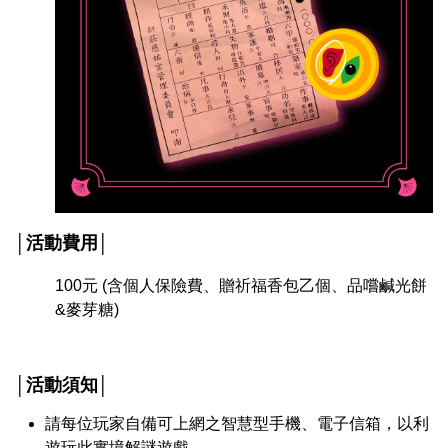
│活動費用│
100元 (含個人保險費、贈祈福香包乙個、品嚐鹹光餅
&麥芽糖)
│活動須知│
請每位玩家自備可上網之智慧型手機、電子信箱，以利
遊玩此實境解謎遊戲