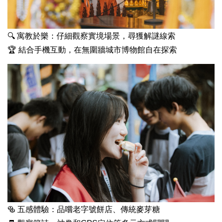
🔍
寓教於樂
：仔細觀察
實境場景，尋獲解謎線索
🏆
結合手機互動，在無圍牆城市博物館自在探索
🥯
五感體驗
：品嚐老字號餅店、傳統麥芽糖