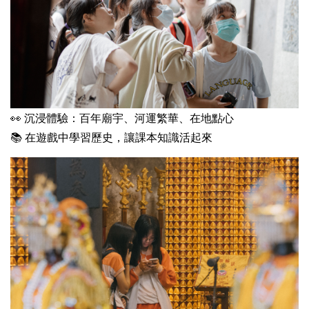
👀 沉浸
體驗：百年廟宇、河運繁華、在地點心
📚
在遊戲中學習歷史，讓課本知識活起來