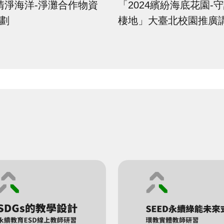
5 清淨海洋-淨灘合作物資
「2024繽紛海底花園-
劃
棲地」大臺北校園推廣