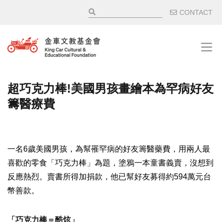
移至主內容
輔助選
CONTACT
超巧克力棒!美國男孩畫繪本為罕病好友
籌醫療費
一名6歲美國男孩，為幫罹罕病的好友籌醫藥費，用兩人最
喜歡的零食「巧克力棒」為題，塗鴉一本童書義賣，沒想到
反應熱烈。賣書所得加捐款，他已幫好友募得約594萬元台
幣善款。
「巧克力棒＝酷炫」