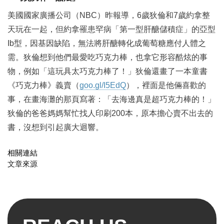
美國國家廣播公司（NBC）昨報導，6歲狄倫和7歲約拿整
天玩在一起，但約拿罹患罕病「第一型肝醣儲積症」的亞型
Ib型，因基因缺陷，無法將肝醣轉化成葡萄糖應付人體之
需。狄倫想到他們最愛吃巧克力棒，也拿它形容酷炫的事
物，例如「這玩具太巧克力棒了！」狄倫還畫了一本童書
《巧克力棒》義賣（
goo.gl/I5EdQ
），裡面是他倆喜歡的
事，在畫海灘的那頁寫著：「去海邊真是超巧克力棒的！」
狄倫的爸爸媽媽幫忙找人印刷200本，原本擔心賣不出去的
書，沒想到引起廣大迴響。
相關連結
文章來源