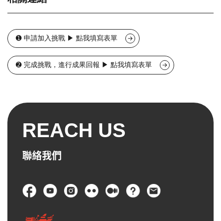
行動進行減碳行為，就算這次挑戰沒有成功，
但已透過參與歷程體悟到每個決定或行為將產
生不同的碳排結果，相信這個過程已將「碳
排」概念生活化地植入學習經驗，因此本會還
➊ 申請加入挑戰 ▶ 點我填寫表單
是會提供參與證書。
➋ 完成挑戰，進行成果回報 ▶ 點我填寫表單
REACH US
聯絡我們
頁尾