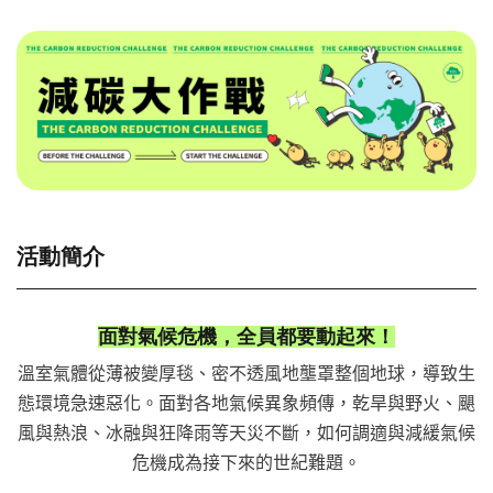
活動簡介
面對氣候危機，全員都要動起來！
溫室氣體從薄被變厚毯、密不透風地壟罩整個地球，導致生
態環境急速惡化。面對各地氣候異象頻傳，乾旱與野火、颶
風與熱浪、冰融與狂降雨等天災不斷，如何調適與減緩氣候
危機成為接下來的世紀難題。