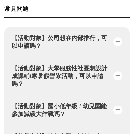
常見問題
【活動對象】公司想在內部推行，可
以申請嗎？
本計畫是以校園作為教學活動範疇，需要有帶
【活動對象】大學服務性社團想設計
領者運用課程簡報進行「前導說明」並完成
成課輔/寒暑假營隊活動，可以申請
「反思討論」，讓每位參與者了解到日常的隨
嗎？
手習慣將會產生碳排放量，並非單純的活動體
驗唷！
歡迎帶領者在了解教學內容後，帶領孩童一起
【活動對象】國小低年級 / 幼兒園能
進行減碳行動，如有教學問題可請直接來信與
參加減碳大作戰嗎？
我們聯繫 vivian72
@kingcar.org.tw
感謝減碳響應與支持，在學童對於名詞理解、