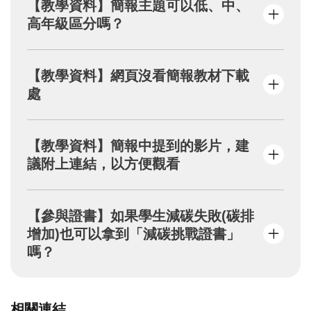
【教學資料】簡報主題可以低、中、
生活經驗與計算能力等考量下，本計畫以國小
高年級區分嗎？
中年級以上作為教案設計對象，如果低年級或
幼兒園的孩子想一起加入，在登記行為與計算
碳排放的部分會需要師長或家長的大量投入與
因應各級學校環境教育推廣多年，對於環
【教學資料】網頁沒看簡報教材下載
協助唷。
教推動的力道也不盡相同。考量參加者的
處
環境知能有所落差，所以本會所提供的教
材先以基本面出發，方便多數學校進行科
普與課程連結使用。
有意參加「減碳大作戰」的活動帶領者，
【教學資料】簡報中提到的影片，建
3份簡報議題最終都將拉回
「
有意識的選
請先填妥線上申請表並確認送出完成。
議附上連結，以方便觀看
擇
」
，讓參加者透過課間討論與反思，發
待本會收到申請通知後才會以E-MAIL方式
現每個決定都會產生不同的碳排結果，每
提供雲端教材下載點，請務必確認信箱的
個人都是減碳的關鍵角色。
正確性唷！
簡報內的推薦影片都是可以直接點選、開啟連
【參與證書】如果學生減碳失敗(碳排
帶領者可視學員的吸收能力挑選合適的話
結唷！
增加)也可以拿到「減碳挑戰證書」
題切入，如果能從中延伸、發展更多環境
嗎？
友善的行動方案，那就更棒了。
感謝響應「減碳大作戰」，為鼓勵大家落實以
相關連結