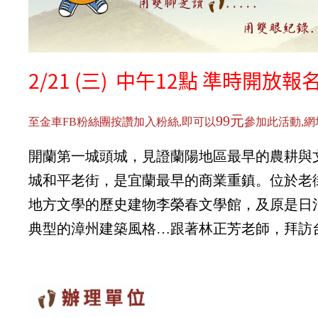
2/21 (三) 中午12點 準時開放報名
99元
至金車FB粉絲團按讚加入粉絲,即可以
參加此活動,網
開蘭第一城頭城，見證蘭陽地區最早的農耕與
城和平老街，是宜蘭最早的商業重鎮。位於老
地方文學的歷史建物李榮春文學館，及原是日
典型的漳州建築風格…跟著林正芳老師，拜訪