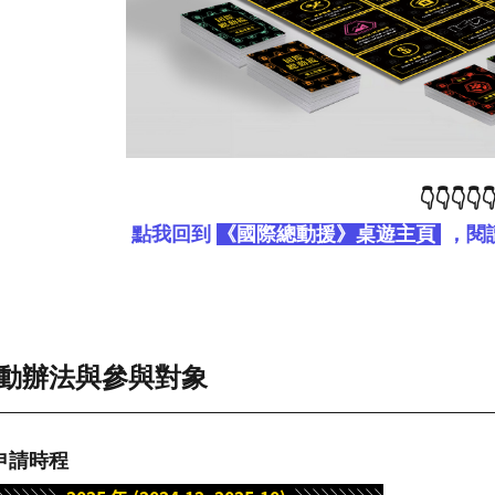
👇👇👇👇
點我回到
《國際總動援》桌遊主頁
，閱
動辦法與參與對象
 申請時程