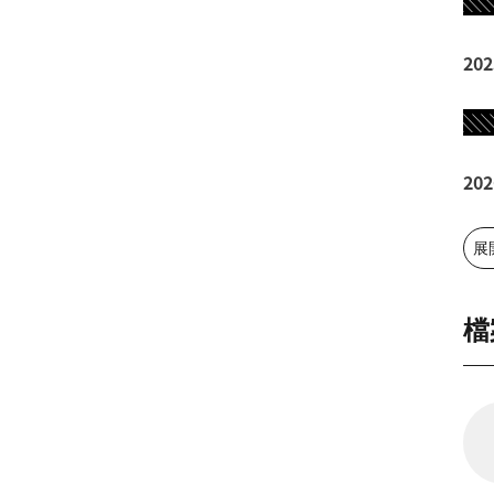
░
20
░
20
展
檔