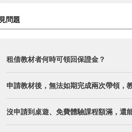
見問題
租借教材者何時可領回保證金？
租借期間使用至少
1次
教材，並於
租借結束日的兩周
申請教材後，無法如期完成兩次帶領，
全額退還保證金。
原則上應於申請學期內完成兩次使用並繳交回饋。
沒申請到桌遊、免費體驗課程額滿，還
若有特殊原因，請來信
vivian72@kingcar.org.tw
說明