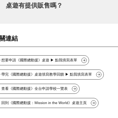
若希望由基金會專業講師帶領《國際總動援》桌遊課
桌遊有提供販售嗎？
行體驗課程。請來信
vivian72@kingcar.org.tw
，並提
單位名稱與簡介
預計帶領日期、時段與對象
本會桌遊未提供販售，僅開放學校及非營利組織免費
金，並於使用後提供教學回饋。
活動需求簡述
關連結
基金會將依您的需求協助評估並回覆可行方案與相關
➊ 想要申請《國際總動援》桌遊 ▶ 點我填寫表單
➋ 帶完《國際總動援》桌遊填寫教學回饋 ▶ 點我填寫表單
➤ 查看《國際總動援》全台申請學校一覽表
 回到《國際總動援：Mission in the World》桌遊主頁