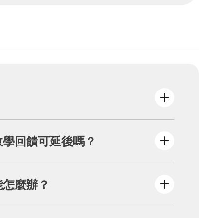
內
填寫教學回饋表單，基金會收到桌遊後將
教學回饋可延後嗎？
能怎麼辦？
，經同意後可延長一學期。