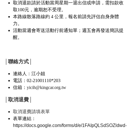
取消退款請於活動當周星期一退出信或申請，需扣款收
取100元，逾期恕不受理。
本路線散落路線約 4 公里，報名前請先評估自身身體
力。
活動當週會寄送活動行前通知單；週五會再發送簡訊提
醒。
│聯絡方式│
連絡人：江小姐
電話：02-21001110*203
信箱：
yicih@kingcar.org.tw
│取消退費│
取消退費請填表單
表單連結
：
https://docs.google.com/forms/d/e/1FAIpQLSdSOZldwd-