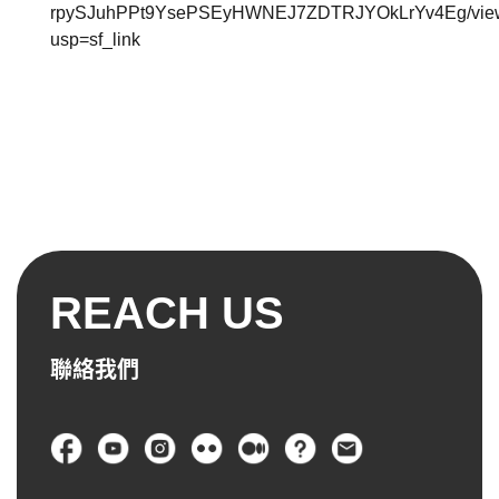
rpySJuhPPt9YsePSEyHWNEJ7ZDTRJYOkLrYv4Eg/vie
usp=sf_link
REACH US
聯絡我們
頁尾