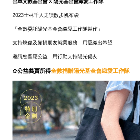
金車文教基金會 X 陽光基金會織愛工作隊
2023士林千人走讀散步帆布袋
「全數委託陽光基金會織愛工作隊製作」
支持燒傷及顏損朋友就業服務，
用愛織出希望
邀請您響應公益，用行動支持陽光傷友！
✿
公益義賣所得
全數捐贈陽光基金會織愛工作隊