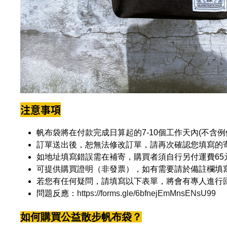
注意事項
帆布袋將在付款完成日算起的7-10個工作天內(不含
訂單送出後，恕無法修改訂單，請再次確認您填寫的
如地址填寫錯誤需在補寄，購買者須自行另付運費65
可提供購買證明（非發票），如有需要請於備註欄填
若您有任何疑問，請填寫以下表單，將會有專人進行
問題反應：
https://forms.gle/6bfnejEmMnsENsU99
如何購買公益散步帆布袋？