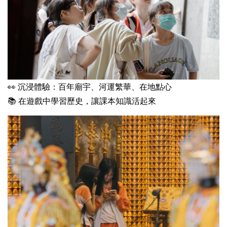
👀 沉浸體驗：百年廟宇、河運繁華、在地點心
📚 在遊戲中學習歷史，讓課本知識活起來