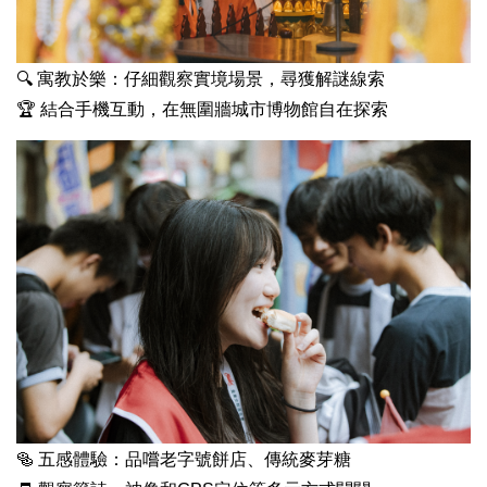
🔍 寓教於樂：仔細觀察實境場景，尋獲解謎線索
🏆 結合手機互動，在無圍牆城市博物館自在探索
🥯 五感體驗：品嚐老字號餅店、傳統麥芽糖