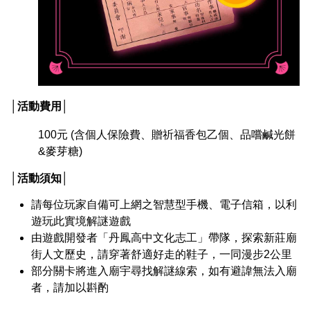
│活動費用│
100元 (含個人保險費、贈祈福香包乙個、品嚐鹹光餅
&麥芽糖)
│活動須知│
請每位玩家自備可上網之智慧型手機、電子信箱，以利
遊玩此實境解謎遊戲
由遊戲開發者「丹鳳高中文化志工」帶隊，探索新莊廟
街人文歷史，請穿著舒適好走的鞋子，一同漫步2公里
部分關卡將進入廟宇尋找解謎線索，如有避諱無法入廟
者，請加以斟酌