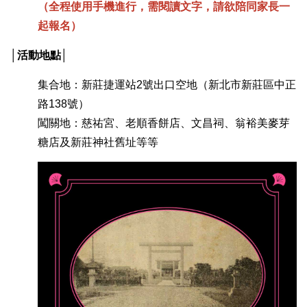
（全程使用手機進行，需閱讀文字，請欲陪同家長一
起報名）
│活動地點│
集合地：新莊捷運站2號出口空地（新北市新莊區中正
路138號）
闖關地：慈祐宮、老順香餅店、文昌祠、翁裕美麥芽
糖店及新莊神社舊址等等