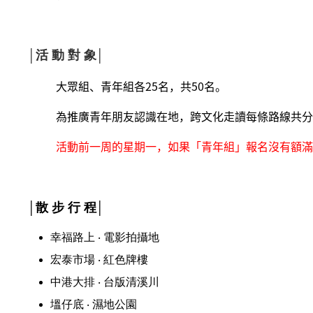
│活 動 對 象│
大眾組、青年組各25名，共50名。
為推廣青年朋友認識在地，跨文化走讀每條路線共分
活動前一周的星期一，如果「青年組」報名沒有額滿
│散 步 行 程│
幸福路上
‧
電影拍攝地
宏泰市場 ‧ 紅色牌樓
中港大排 ‧
台版清溪川
塭仔底 ‧ 濕地公園