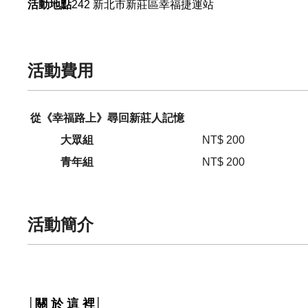
242
新北市
新莊區
幸福捷運站
活動地點
活動費用
從《幸福路上》尋回新莊人記憶
大眾組
NT$ 200
青年組
NT$ 200
活動簡介
│關 於 這 裡│