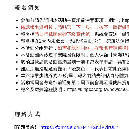
│報 名 須 知│
參加前請先詳閱本活動主頁相關注意事項，網址：
htt
確認報名資料後，
請點選「下一步」→按下「取得繳費
報名後
請自行截圖或抄下繳費代號
，系統會寄送「繳
報名後在2天內未繳費，系統將自動取消，恕無法保
本活動分組進行，
如需和親友同組，在報名時請選擇
本活動國內旅遊平安險投保限制，個人保額【未滿15
取消退款請於活動當周星期一前填寫表單申請，需扣匯
如組別無法點選而顯示「淺灰色」，代表目前此路線
本路線散步路線約2.0公里，報名前請先評估自身體力
活動當周會寄送行前通知單；周五前會再發送簡訊提
報名及繳費流程說明：
https://kingcar.org.tw/news/50
│聯 絡 方 式│
【問題反應】
https://forms.gle/EH47jFSr1iPVirUL7