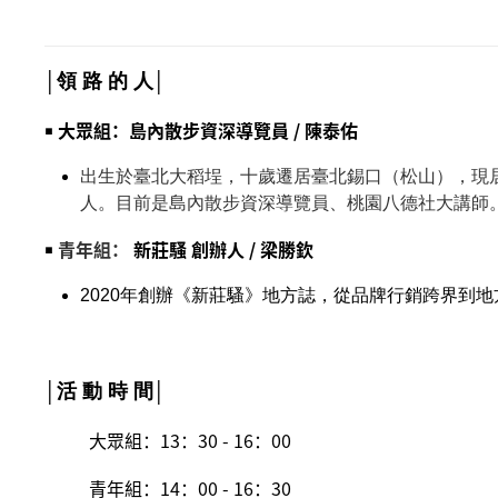
│領 路 的 人│
￭
大眾組：
島內散步資深導覽員 / 陳泰佑
出生於臺北大稻埕，十歲遷居臺北錫口（松山），現
人。目前是島內散步資深導覽員、桃園八德社大講師
￭
青年組：
新莊騷 創辦人
/
梁勝欽
2020
年創辦《新莊騷》地方誌，從品牌行銷跨界到地
│活 動 時 間│
大眾組：13：30 - 16：00
青年組：14：00 - 16：30