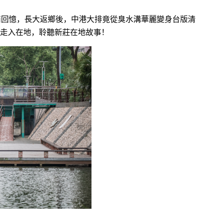
滴回憶，長大返鄉後，中港大排竟
從臭水溝華麗變身台版清
走入在地，聆聽新莊在地故事！