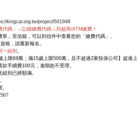
ps://kingcar.org.tw/project/501948
代碼」→記錄繳費代碼→到超商/ATM繳費！
費單」至信箱，可以到信件中查看您的「繳費代碼」。
留資格，請重新報名。
同一組別
。
歲上限69萬；滿15歲上限500萬，且不超過2家投保公司】超
款手續費100元，逾期恕不受理。
此組別已經額滿。
。
醒。
1567