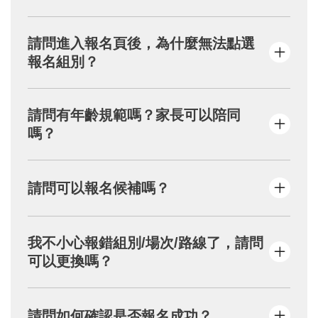
填寫報名資料後，請點選「下一步」→按下
請問進入報名頁後，為什麼無法點選
「取得繳費代碼」→自行截圖或抄下繳費代號
報名組別？
→到超商/ATM繳費，完成繳費者系統才會保留
名額。
若組別無法點選且顯示淺灰色，代表目前此組
請問有年齡規範嗎？家長可以陪同
別已經額滿。
嗎？
本活動適合參與年齡為10歲以上。
請問可以報名候補嗎？
全程將使用手機進行遊戲，需閱讀劇情故事、
推敲謎題線索。
本活動一律採官網報名，每個Mail限報4位；恕
另外，活動將安排食物品嘗、童玩體驗，請欲
我不小心報錯組別/場次/路線了，請問
不受理電話、信件登記、候補及現場報名。
陪同家長一同報名，以利活動準備。
可以更換嗎？
為確保活動公平起見，報名完成後，恕不提供
請問如何確認是否報名成功？