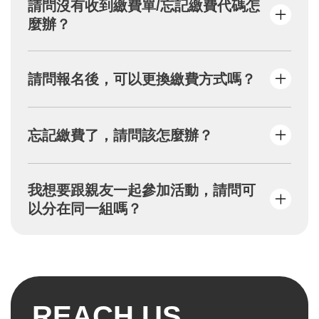
請問沒有收到繳費單/忘記繳費代碼怎
「取得繳費代碼」→請自行截圖或抄下繳費代
麼辦？
號→到超商/ATM繳費。
若確實完成以上步驟，系統將自動寄送「繳費
單」至您的信箱。
請您先至垃圾郵件或促銷內容尋找「繳費
請問報名後，可以更換繳費方式嗎？
單」，若無，請填寫活動頁面之【問題反應】
表單，將由專人為您服務。
繳費方式採「便利商店代碼」或「虛擬ATM帳
忘記繳費了，請問該怎麼辦？
號」進行，選定後則無法修改，請勿按返回
鍵，否則報名將失效。
報名後2天內未繳費，系統將自動取消名額，恕
我想要跟親友一起參加活動，請問可
不保留資格，請重新報名。
以分在同一組嗎？
請於報名時統一點選同組別，若該組名額額
滿，恕不提供增額服務。
REACH US