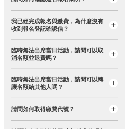
更換以上資料的服務。
填妥報名資料且完成繳費者，系統將自動
我已經完成報名與繳費，為什麼沒有
寄送「報名登記確認」信件。
收到報名登記確認信？
查詢報名狀態請至：
https://kingcar.org.tw/
events/result
請您先至垃圾郵件或促銷內容尋找，若無，請
臨時無法出席當日活動，請問可以取
填寫活動頁面之【問題反應】表單，將由專人
消名額並退費嗎？
為您服務。
本會取消活動退款需扣100元行政手續費，因
臨時無法出席當日活動，請問可以轉
此活動報名費用為100元，因此取消活動後不
讓名額給其他人嗎？
另退款。
為確保活動前置作業順利進行，報名完成後，
請問如何取得繳費代號？
恕不提供更換參加者名單的服務。
確認報名資料後，請點選「下一步」→按下