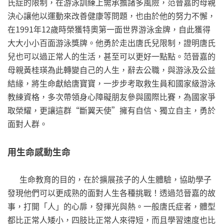
氏症的限制，在游泳訓練上需承擔諸多風險，范晉嘉的母親
決心讓他以運動來改善健康等問題，也由於他的努力不懈，
在1991年12歲時榮獲特奧第一面世界游泳金牌，自此獲得
大大小小百面游泳獎牌。他勇於走出唐氏兒限制，證明唐氏
兒也可以過正常人的生活，甚至可以更好一點點。范晉嘉的
母親黃桂瑛為此轉變自己的人生，辭去公職，與游泳及公益
結緣，將生命獻給唐寶寶，一步步考取救生員和國家級游泳
教練資格，多次帶領身心障礙朋友參與國際比賽，為國家爭
取榮耀，更讓這群“斷翼天使”擁有自信、獨立自主，勇於
面對人群。
用生命感動生命
生命教育的目的，在於擴展孩子的人生體驗，協助學子
發現他們可以更成熟的面對人生各種挑戰！透過范晉嘉的故
事，打開「人」的心扉，發揮光與熱。一般唐氏症者，體型
都比正常人矮小，四肢比正常人來得短，而且學習速度也比