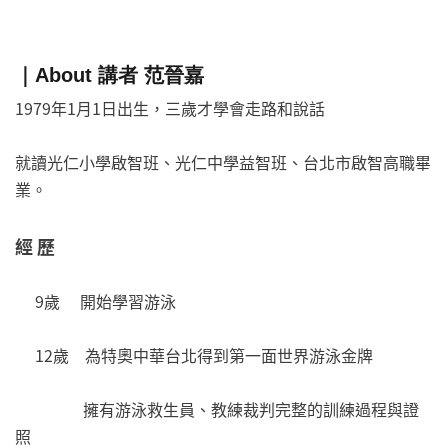
｜About 講者 范晉嘉
1979年1月1日出生，三歲才學會走路和說話
就讀光仁小學啟智班、光仁中學益智班、台北市啟智高職畢
業。
經 歷
9歲 開始學習游泳
12歲 為特奧中華台北得到第一面世界游泳金牌
擁有游泳救生員、教練裁判完整的訓練過程與證
照