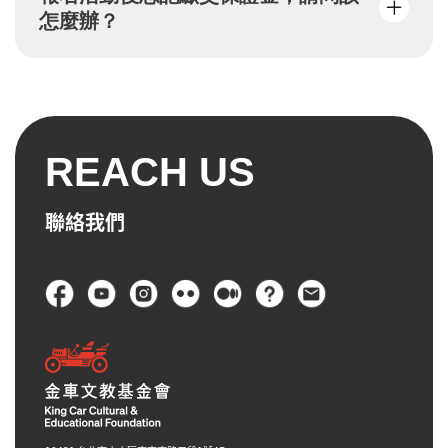
將自動寄送「報名登記確認」信件，並於
怎麼辦？
活動當週三前寄送行前通知單。
查詢報名狀態請至：
https://kingcar.org.tw/
events/result
報名後兩天內未繳費保證金，系統將自動取消
名額，恕不保留資格，請重新報名。
REACH US
聯絡我們
頁尾