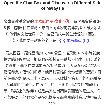
Open the Chat Box and Discover a Different Side
of Malaysia
金車文教基金會的
國際話匣子-文化小聚
，每次都會邀請
2–
3 位
目前居住在臺灣、來自不同國家的青年講者，帶大家走
進他們的文化世界，分享自己的故事與生活經驗。而這一
次，我們要一起開箱的，是
❰ ❰ 馬來西亞 ❱ ❱
。
馬來西亞，距離臺灣約 3,200 公里、搭飛機 4–5 小時就能
抵達的鄰近國家，對我們來說其實一點都不陌生。肉骨茶的
發源地、矗立在首都的著名雙子星塔 ，大家多少都能說出
幾個印象。但你知道嗎？他們其實離你比你想像的更近。目
前在臺灣外籍人士中，馬來西亞人數排名第五，約有兩萬多
人與我們共同生活在這片土地上。他們可能是你的同班同
學、職場上的夥伴，或是某天在街頭擦肩而過的陌生人—你
可曾好奇，他們究竟是在怎樣多元而豐富的社會環境中長大
的？