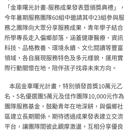
「金車曙光計畫-服務成果發表暨頒
獎典禮」，
今年暑期服務團隊60組中邀請其中23組參與服
務之團
隊向大眾分享服務成果，青年學子結合
所學專長走入偏鄉部落，
涵蓋健康醫療、資訊
科技、品格教養、環境永續、
文化閱讀等豐富
領域，各自展現服務特色及多元樣貌，
運用實
際行動關懷在地，陪伴孩子找尋未來方向。
本屆金車曙光計畫，特別頒發首獎10萬元乙
名、5名優選團5萬元
及佳作團隊10,000元作為
團隊服務基金，鼓勵青年在地深耕，
與偏鄉社
區建立長期關係。期待透過成果發表建立交流
平台，
讓團隊間彼此觀摩激盪，互相分享優良