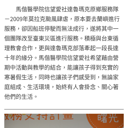
馬偕醫學院信望愛社達魯瑪克原鄉服務隊
－2009年莫拉克颱風肆
虐，原本要去蘭嶼進行
服務，卻因船班停駛而無法成行，
遂將其中一
個團隊改至臺東災區進行服務。
積極與台東循
理教會合作，
更與達魯瑪克部落牽起一段長達
十年的緣分。
馬偕醫學院信望愛社希望藉由營
期中活動與教學的結合，
能讓孩子得到充實的
寒暑假生活，同時也讓孩子們感受到，
無論家
庭組成、生活環境，始終有人會掛念、關心著
他們的生活。