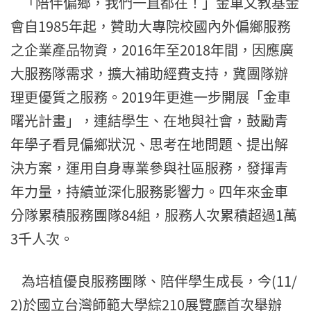
「陪伴偏鄉，我們一直都在！」金車文教基金
會自1985年起，
贊助大專院校國內外偏鄉服務
之企業產品物資，2016年至201
8年間，因應廣
大服務隊需求，擴大補助經費支持，
冀團隊辦
理更優質之服務。2019年更進一步開展「
金車
曙光計畫」，連結學生、在地與社會，
鼓勵青
年學子看見偏鄉狀況、思考在地問題、提出解
決方案，
運用自身專業參與社區服務，發揮青
年力量，
持續並深化服務影響力。四年來金車
分隊累積服務團隊84組，
服務人次累積超過1萬
3千人次。
為培植優良服務團隊、陪伴學生成長，今(11/
2)於國立台灣師
範大學綜210展覽廳首次舉辦