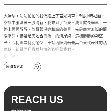
注意。有的成員抱著募款箱走遍夜市，有的成員在攤位前聲
嘶力竭大喊口號，拋開面子只為了能引起大家對流浪動物的
大清早，匆匆忙忙的我們踏上了莒光列車，5個小時裡面，
重視。
空氣中瀰漫著一股清新，我來到了台東。我喜歡長途車，一
3. 徐媽媽狗園滴藥：由於夏天悶熱狗狗身上也被厚重的毛蓋
路上睡睡醒醒，欣賞著沿途和諧的美景，先是廣大無際的蘭
住了，因此體內的跳蚤更容易的滋生，所以必須利用藥來殺
陽平原，接著是天地合而為一的海岸線，這樣靜靜的凝望
死這些跳蚤，如果沒有去除身上的跳蚤細菌除了會讓貓狗們
著，心情總是特別愉悅。車站內陳列著最具台東代表性的熱
得到一些皮膚疾病之外，嚴重的話可能會讓貓狗們死亡。在
氣球，彷彿同迎賓禮熱情的歡迎著我們。
協會的安排下我們來到徐媽媽狗園，在老師的指導下進行滴
G－Gain
藥。徐媽媽狗園完全採取自然放養的方式，在一片雜草中與
 有什麼收穫？
狗兒追逐，並一一抓住進行滴藥，對我們而言是一場別開生
展開看更多
大清早，匆匆忙忙的我們踏上了莒光列車，5個小時裡面，
面的生命教育。
空氣中瀰漫著一股清新，我來到了台東。我喜歡長途車，一
4. 林媽媽狗園滴藥：原訂計畫第二個狗場滴藥活動前往林媽
路上睡睡醒醒，欣賞著沿途和諧的美景，先是廣大無際的蘭
媽狗園，但林媽媽因身體不適，無法協助我們把狗抓住，而
陽平原，接著是天地合而為一的海岸線，這樣靜靜的凝望
流浪狗對陌生的我們更是不假顏色，無法親近，因此我們只
著，心情總是特別愉悅。車站內陳列著最具台東代表性的熱
REACH US
能參訪瞭解狗園的經營，並與林媽媽閒聊經營狗園的辛酸，
氣球，彷彿同迎賓禮熱情的歡迎著我們。
讓我們萬分感佩，決定在回校後進行義賣活動協助林媽媽募
集狗糧。