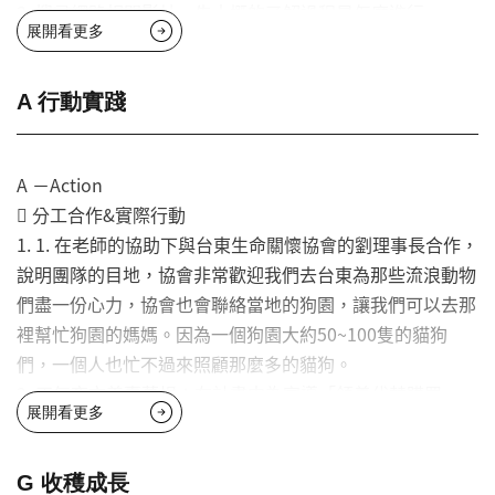
3. 搜尋網路相關影片，先大概的了解過程是怎麼進行。
展開看更多
 討論如何幫忙這個問題？
1. 召開行前準備會議，討論詳細行程。
2. 與協會理事長進行詳細討論，修正目標。
A 行動實踐
3. 進行車票購買與住宿安排，並詳細分工。
A －Action
 分工合作&實際行動
1. 1. 在老師的協助下與台東生命關懷協會的劉理事長合作，
說明團隊的目地，協會非常歡迎我們去台東為那些流浪動物
們盡一份心力，協會也會聯絡當地的狗園，讓我們可以去那
裡幫忙狗園的媽媽。因為一個狗園大約50~100隻的貓狗
們，一個人也忙不過來照顧那麼多的貓狗。
2. 正氣夜市義賣募捐：在計畫中為宣導「領養代替購買」，
展開看更多
我們規劃了義賣活動，在協會的幫忙下在台東正氣夜市家樂
福前廣場進行，除了以協會的名義勸募樂捐之外，更從台北
帶了許多手工藝品進行義賣，另外準備了恐龍裝以吸引民眾
G 收穫成長