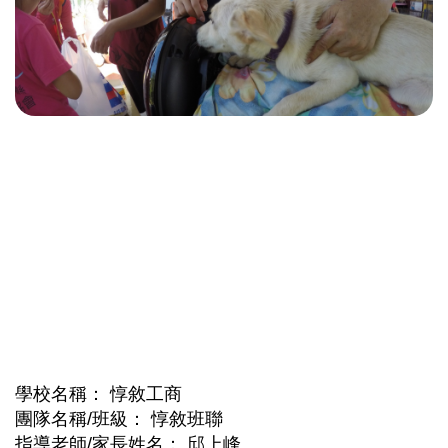
學校名稱
惇敘工商
團隊名稱/班級
惇敘班聯
指導老師/家長姓名
邱上峰