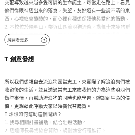
交配導致越來越多隻可憐的生命誕生，每當走在路上，看見
他們從眼神透出來的落寞，失望，友好還有一些說不清的東
西，心裡總會酸酸的，而心裡有種想保護他與愛他的衝動。
2. 本校位於陽明山，鄰近山區流浪狗流竄，動輒十來隻狗群
集體出沒，不僅造成行人安全疑慮，也造成環境的髒亂，讓
展開看更多
我們覺得流浪犬的問題應該被正視。
T 創意發想
所以我們想親自去流浪狗園當志工，來實際了解流浪狗們被
收留後的生活，並且透過當志工來盡我們的力為這些浪浪們
做些事情，再幫助流浪狗的同時也能學習、體認到生命的價
值，更想藉此呼籲大家以領養代替購買。
 想想如何幫助這個問題？
1. 找尋相關計畫補助，結合壯遊活動。
2. 透過師長尋找協會贊助，規劃適當行程進行。