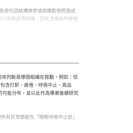
這些部位因結構狹窄或組織鬆弛而造成
垂以及喉部等組織，因氣流通過時摩擦
幅，初步推測打呼發生的位置。這不僅
用來判斷是哪個組織在振動，例如：低
查(包含打鼾、疲倦、呼吸中止、高血
中的可能分布，並以此作為專案後續研究
了使所有民眾都能在「睡眠呼吸中止症」