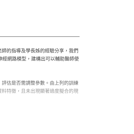
監測工具。針對高風險且已就醫的使用
讓醫生能於後台分析病患睡覺鼾聲之情
pScore等)的醫療輔助加強版。與傳統醫療
帶來更可靠的研究效果與長期效益。未
老師的指導及學長姊的經驗分享，我們
練AI神經網路模型，建構出可以輔助醫師使
所彙整。未來更希望能連動穿戴裝置，
，評估是否需調整參數。由上列的訓練
資料特徵，且未出現顯著過度擬合的現
及社會價值。我們期望此專案可以促進
還特別重視使用者的便利性與低成本，
方面再求突破，相信能在市場上建立其