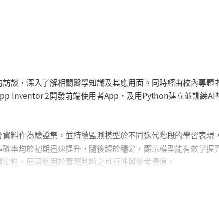
風險與中風險的使用者，進入「一般民眾」模式，作為其長期自我
畫日後能與醫療院所合作，透過專屬密碼連接各別醫院的資料庫，
後續治療或開刀。
熱門的睡眠APP(例如：Sleep Cycle、 SnoreLab、Slee
低，未來病患使用更加便利，且醫療價值與實用性更高，相信能
的訪談，深入了解相關醫學知識及其應用面。同時經由校內專題
證，則團隊需擴增資金，進行更深入的研究。
 Inventor 2開發前端使用者App，及用Python建立並訓
n進行程式編碼，並連動到手機，進行鼾聲錄音與上傳提供醫療院
分資料作為驗證集，並持續監測模型於不同迭代階段的學習表現
準確率均於初期迅速提升，隨後趨於穩定，顯示模型能有效掌握
穩定性，展現應用於實際判斷之可行性與參考價值。
考量多個重要面向，包括醫療價值、教育價值、創新科技價值以
達成此一目標，我們的專案不僅著眼於醫療數據的收集與研究，
價值，未來若能在數據準確性、法規認證及與醫療體系整合這幾
成為醫生診療的好夥伴。