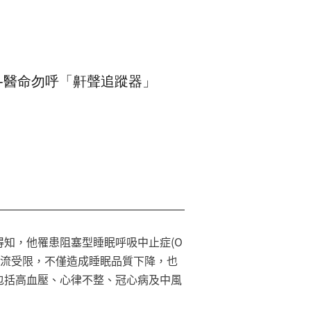
動-醫命勿呼「鼾聲追蹤器」
知，他罹患阻塞型睡眠呼吸中止症(O
暫停或氣流受限，不僅造成睡眠品質下降，也
包括高血壓、心律不整、冠心病及中風