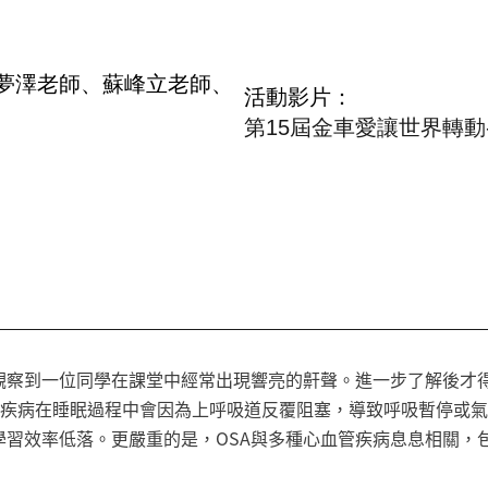
夢澤老師、蘇峰立老師、
活動影片
第15屆金車愛讓世界轉
觀察到一位同學在課堂中經常出現響亮的鼾聲。進一步了解後才得
ea, OSA)。這種疾病在睡眠過程中會因為上呼吸道反覆阻塞，導致呼吸
學習效率低落。更嚴重的是，OSA與多種心血管疾病息息相關，