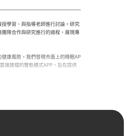
睡眠品質，遠離心血管疾病，醫生可以
強使用者對健康管理的主動性，並鼓勵
教授學習、與指導老師進行討論。研究
錄團隊合作與研究進行的過程，展現專
健康風險。我們發現市面上的睡眠AP
雲端建檔的雙軌模式APP，旨在提供
有價值。這促使我們將眼光投向智慧枕
析。結合現有智慧枕頭技術，當AI模
主動改善方式，能顯著提升用戶體驗與
關醫學研究，更能將應用範圍擴展至心