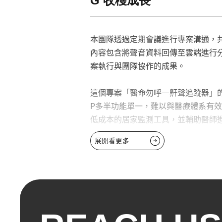
G 收穫成長
具體而言，這個專案旨在為使用者提
藉由數據進行鼾聲位置的追蹤，進而協
他們更深入地瞭解自己的身體狀況。
本團隊透過定期會議進行專案溝通，
內容包含將聲音資料回傳至雲端進行
案執行與團隊協作的成果。
這個專案「醫命勿呼—鼾聲追蹤器」
P多半功能單一，難以與醫療體系有效
低成本的居家監測工具，並輔助醫師
展開看更多
我們意識到，雖然APP能有效收集
頭的整合應用。未來，我們計畫將聲
型判斷有打鼾情形時，枕頭能自動微
睡眠品質，從根本上解決問題。
展望未來，我們希望這項結合AI與