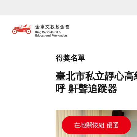
移至主內容
得獎名單
臺北市私立靜心高級中
呼 鼾聲追蹤器
在地關懷組 優選