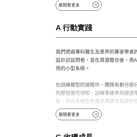
展開看更多
透過問卷，我們APP設計將針對低
者，APP則進入「病患」模式，計
況並了解打呼可能發生位置，以輔助
A 行動實踐
2.競品比較：SNORACKER可視為市面上
監測設備相比，本專案的開發費用較
我們透過專科醫生及業界的專家學者
來若擴及醫療機構合作所需的臨床驗
設計訪談問卷，並在資源整合後，用App
用的小型系統。
經過研究，本專案主要採用Pytho
進行居家檢測。
在訓練模型的過程中，團隊有劃分部
的歷程圖可得知，訓練準確率與驗證
3.潛能分析與社會影響
象。目前本模型具備高準確率與良好
在程式研發的過程中，我們必須同時
民眾對自身健康的關注與投入。為了
展開看更多
本專案的切入點應該具有高度的醫療
以確保系統能協助更多的使用者，並
獨特的競爭優勢。