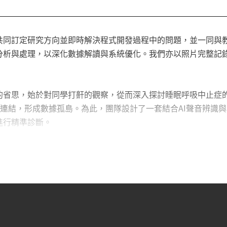
供一個友善的介面，讓病友與醫生能輕鬆地進行健康監測，改善
助手術醫療。最後，我們希望能透過APP內建的健康Q&A，增
共同訂定研究方向並即時解決程式開發過程中的問題，並一同與
分析與處理，以深化數據解讀與系統優化。我們亦以照片完整記
的省思，始於對同學打鼾的觀察，從而深入探討睡眠呼吸中止症的
連結，形成數據孤島。為此，團隊設計了一套結合AI聲音辨識與
進行精準診斷。
數據，但使用者回饋顯示，若能將被動監測轉化為主動介入，將更
音感測器與手機連動植入枕頭，實現無需手動操作的自動偵測與分
調頭部位置，幫助暢通呼吸道，減少打鼾發生。這種非侵入式的
智慧枕頭的創新技術，不僅能建立龐大的睡眠聲學資料庫，推動相