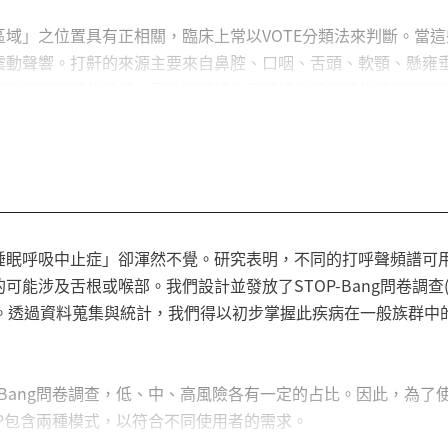
域」之位置具有正相關，臨床上常以VOTE分類法來判斷。當
震動聲響。打鼾的來源主要來自鼻腔、口咽、舌頭、軟顎、懸雍
音強度與音調的差異，因此我們認為可透過分析音頻的頻率與振
提供參考。
睡眠呼吸中止症」卻渾然不覺。研究表明，不同的打呼聲頻譜可
可能涉及舌根或喉部。我們設計並發放了STOP-Bang問卷調
)。透過資料蒐集與統計，我們得以初步掌握此疾病在一般族群
OP-Bang問卷調查，低、中、高風險各有一定的占比。因此，為
P包含兩種模式，以符合不同使用者的需求。