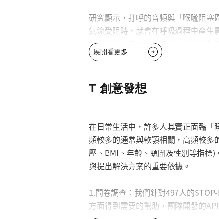
研究顯示，打呼的音頻與「喉嚨阻塞區
氣流受阻時，就會在呼吸過程中產生
振動所致。不同的阻塞位置會導致聲
展開看更多
有助於臨床診斷，也為後續治療方向
T 創意發想
在日常生活中，許多人其實正面臨「
頻較多的通常與軟顎相關，高頻較多的
壓、BMI、年齡、頸圍及性別等指標
與提出解決方案的重要依據。
1.問卷調查：我們針對497人的ST
方面得到需要的幫助，團隊開發的AP