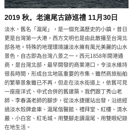
2019 秋。老滬尾古跡巡禮 11月30日
淡水，舊名「滬尾」，是一個充滿歷史的小鎮，昔日
更是台灣第一大港，西方文明也是由此散播至台灣北
部各地。特殊的地理環境讓淡水擁有風光美麗的山水
景色，自古即為台灣八景之一。西元1858年開港通
商，是台灣北部，最早開發的商業港口，令淡水維持
很長時間，形成台北地區重要的市集。雖然商旅船舶
的繁華景象雖已不再，但走在淡水街道上，依舊可見
一座座洋式、中式合併的舊建築。我們跟丁秀山老
師、李春滿老師的腳步，從淡水捷運站出發，沿途經
過淡水殼牌倉庫、滬尾偕醫館、禮拜堂、紅樓、清水
嚴、小白宮、紅毛城。用雙腳走讀滬尾、用雙眼紀錄
在地生活。