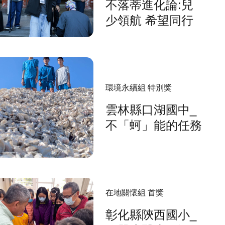
不落蒂進化論:兒
少領航 希望同行
環境永續組 特別獎
雲林縣口湖國中_
不「蚵」能的任務
在地關懷組 首獎
彰化縣陝西國小_