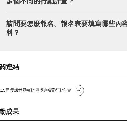
多個不同的行動計畫？
錄但未出現可編輯之按鈕，即表示報名及資料上傳失敗
料！
可以。同一位教師可指導多組團隊；參賽學生也可以
請問要怎麼報名、報名表要填寫哪些內容
制。
料？
報名流程請見：
https://kingcar.org.tw/project/1
報名表共分為兩頁：（一）填寫報名基本資料、
關連結
備好您的提案內容，再進入活動報名表單，並確
第15屆 愛讓世界轉動 頒獎典禮暨行動年會
動成果