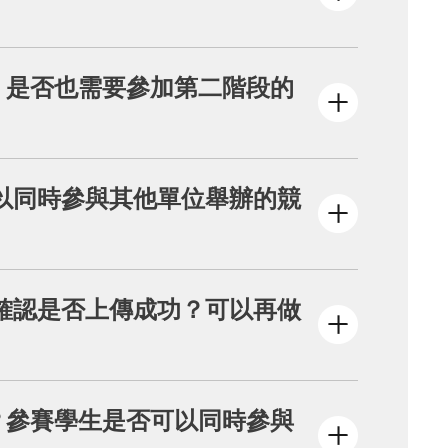
方案皆可投稿徵選。
，是否也需要參加第二階段的
階段成果提案。
以同時參與其他單位舉辦的競
確認是否上傳成功？可以再做
-「投稿資料查詢/修改」，輸入您報名時填
？參賽學生是否可以同時參與
徵件期間內，如您未查詢到相關紀錄，或有紀