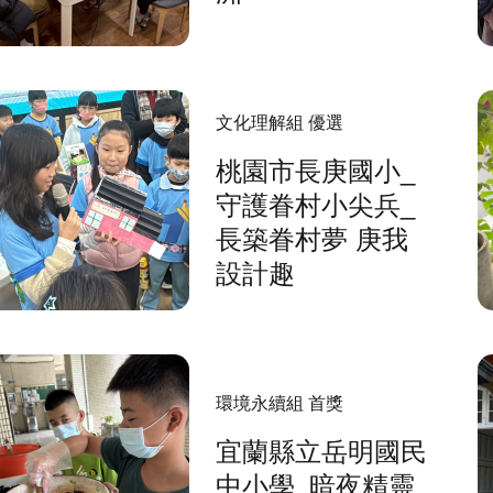
文化理解組 優選
桃園市長庚國小_
守護眷村小尖兵_
長築眷村夢 庚我
設計趣
環境永續組 首獎
宜蘭縣立岳明國民
中小學_暗夜精靈_