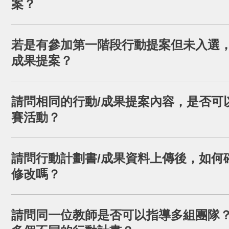
案？
可以。只要是在當屆活動辦法規定期間內執行之行動
若是有參加第一階段行動提案但未入選
成果提案？
第一階段提案未入選的團隊可自由選擇是否參與第二
請問相同的行動/成果提案內容，是否可
賽活動？
可以，本活動並無相關限制。
請問行動計劃書/成果資料上傳後，如何
修改嗎？
在規定的資料上傳期限內，你可以至
「愛讓世界轉動」
請問同一位教師是否可以指導多組團隊
寫之信箱及電話
，即可查詢及編輯已上傳之資料。於