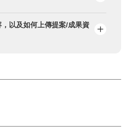
，請重新填寫報名表及上傳「提案/成果」資
同時參與多組團隊計畫，本活動並無相關限
，以及如何上傳提案/成果資
（二）填寫行動簡介及上傳提案資料。請先準
保所有內容都填寫完成後再送出。