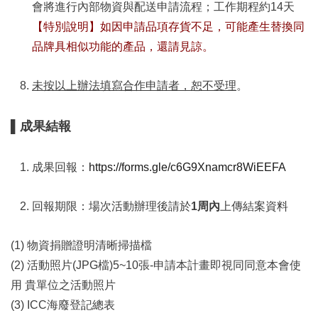
會將進行內部物資與配送申請流程；工作期程約14天
【特別說明】如因申請品項存貨不足，可能產生替換同
品牌具相似功能的產品，還請見諒。
未按以上辦法填寫合作申請者，恕不受理
。
▌成果結報
成果回報：
https://forms.gle/c6G9Xnamcr8WiEEFA
回報期限：場次活動辦理後請於
1周
內
上傳結案資料
(1) 物資捐贈證明清晰掃描檔
(2) 活動照片(JPG檔)5~10張-申請本計畫即視同同意本會使
用 貴單位之活動照片
(3) ICC海廢登記總表