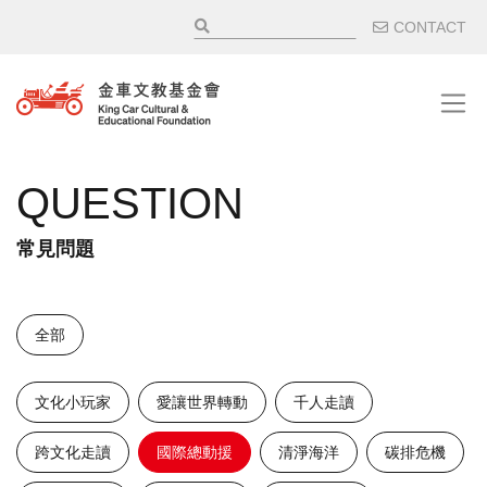
移至主內容
輔助選
CONTACT
QUESTION
常見問題
全部
文化小玩家
愛讓世界轉動
千人走讀
跨文化走讀
國際總動援
清淨海洋
碳排危機