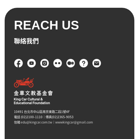
單位名稱與簡介
織免費申請。惟因數量有限，申請單位須繳交
保證金，並於使用後提供教學回饋。
預計帶領日期、時段與對象
REACH US
活動需求簡述
基金會將依您的需求協助評估並回覆可行方案
聯絡我們
與相關費用。
頁尾
10491 台北市中山區南京東路二段1號4F
電話 (02)2100-1110｜傳真(02)2365-9053
信箱
edu@kingcar.com.tw
｜
wwwkingcar@gmail.com