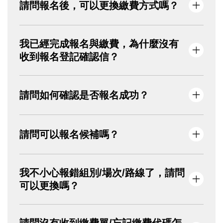
請問報名後，可以更換繳費方式嗎？
「取得繳費代碼」→自行截圖或抄下繳費代號
→到超商/ATM繳費，完成繳費者系統才會保留
名額。
繳費方式採「便利商店代碼」或「虛擬ATM帳
我已經完成報名與繳費，為什麼沒有
號」進行，選定後則無法修改，請勿按返回
收到報名登記確認信？
鍵，否則報名將失效。
請您先至垃圾郵件或促銷內容尋找，若無，請
請問如何確認是否報名成功？
填寫活動頁面之【問題反應】表單，將由專人
為您服務。
填妥報名資料且完成繳費者，系統將自動
請問可以報名候補嗎？
寄送「報名登記確認」信件，並於活動當
週三前寄送行前通知單。
查詢報名狀態請至：
本活動一律採官網報名，每個Mail限報4位；恕
我不小心報錯組別/場次/路線了，請問
https://kingcar.org.tw/events/result
不受理電話、信件登記、候補及現場報名。
可以更換嗎？
為確保活動公平起見，報名完成後，恕不提供
請問沒有收到繳費單/忘記繳費代碼怎