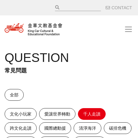
移至主內容
輔助選
CONTACT
QUESTION
常見問題
全部
文化小玩家
愛讓世界轉動
千人走讀
跨文化走讀
國際總動援
清淨海洋
碳排危機