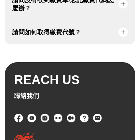
更換以上資料的服務。
麼辦？
請先至垃圾郵件或促銷內容尋找「繳費單」，
請問如何取得繳費代號？
若無，請填寫活動頁面之【問題反應】表單，
將由專人為您服務。
確認報名資料後，請點選「下一步」→按下
「取得繳費代碼」→請自行截圖或抄下繳費代
號→到超商/ATM繳費。
REACH US
若確實完成以上步驟，系統將自動寄送「繳費
單」至您的信箱。
聯絡我們
頁尾