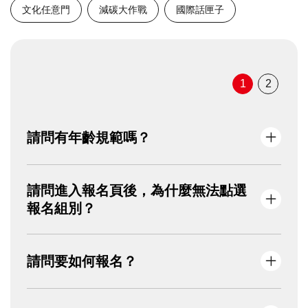
文化任意門
減碳大作戰
國際話匣子
Pagination
1
2
請問有年齡規範嗎？
本活動無年齡規範，惟走讀行程、導覽內容主
請問進入報名頁後，為什麼無法點選
要以年滿16歲之參加者進行設計，請審慎評估
報名組別？
後再行報名，以確保良好的參與體驗。
若組別無法點選且顯示淺灰色，代表目前此組
請問要如何報名？
別已經額滿。
填寫報名資料後，請點選「下一步」→按下