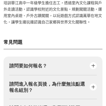
培訓華江高中一年級學生擔任志工，透過室內文化課程與戶
外走讀活動，認識學校附近的文化景點，規劃闖關活動，運
用室內桌遊、戶外古蹟闖關，以玩遊戲方式認識萬華在地文
化，讓學生邊玩邊認識自己家鄉與世界文化關聯性。
常見問題
請問要如何報名？
填寫報名資料後，請點選「下一步」→按下
請問進入報名頁後，為什麼無法點選
「取得繳費代碼」→自行截圖或抄下繳費代號
報名組別？
→到超商/ATM繳費，完成繳費者系統才會保留
名額。
若組別無法點選且顯示淺灰色，代表目前此組