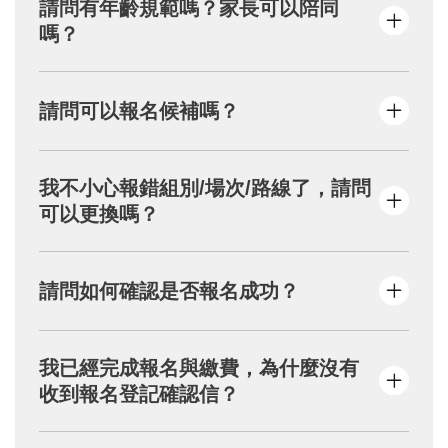
請問有年齡規範嗎？家長可以陪同
別已經額滿。
嗎？
本活動適合參與年齡為10歲以上。
請問可以報名候補嗎？
全程將使用手機進行遊戲，需閱讀劇情故事、
推敲謎題線索。
本活動一律採官網報名，每個Mail限報4位；恕
另外，活動將安排食物品嘗、童玩體驗，請欲
我不小心報錯組別/場次/路線了，請問
不受理電話、信件登記、候補及現場報名。
陪同家長一同報名，以利活動準備。
可以更換嗎？
為確保活動公平起見，報名完成後，恕不提供
請問如何確認是否報名成功？
更換以上資料的服務。
填妥報名資料且完成繳費者，系統將自動
我已經完成報名與繳費，為什麼沒有
寄送「報名登記確認」信件。
收到報名登記確認信？
查詢報名狀態請至：
https://kingcar.org.tw/
events/result