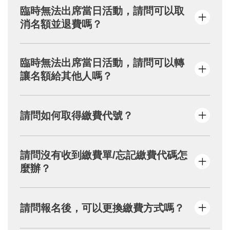
請您先至垃圾郵件或促銷內容尋找，若無，請
臨時無法出席當日活動，請問可以取
填寫活動頁面之【問題反應】表單，將由專人
消名額並退費嗎？
為您服務。
本會取消活動退款需扣100元行政手續費，因
臨時無法出席當日活動，請問可以轉
此活動報名費用為100元，因此取消活動後不
讓名額給其他人嗎？
另退款。
為確保活動前置作業順利進行，報名完成後，
請問如何取得繳費代號？
恕不提供更換參加者名單的服務。
確認報名資料後，請點選「下一步」→按下
請問沒有收到繳費單/忘記繳費代碼怎
「取得繳費代碼」→請自行截圖或抄下繳費代
麼辦？
號→到超商/ATM繳費。
若確實完成以上步驟，系統將自動寄送「繳費
單」至您的信箱。
請您先至垃圾郵件或促銷內容尋找「繳費
請問報名後，可以更換繳費方式嗎？
單」，若無，請填寫活動頁面之【問題反應】
表單，將由專人為您服務。