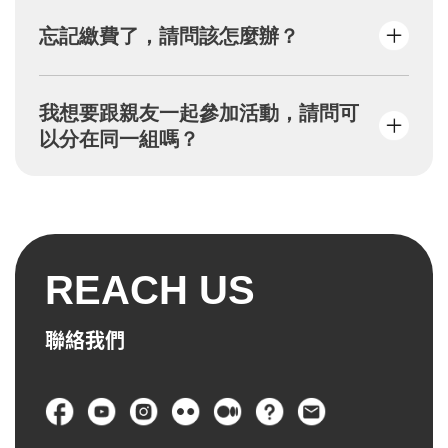
繳費方式採「便利商店代碼」或「虛擬ATM帳
忘記繳費了，請問該怎麼辦？
號」進行，選定後則無法修改，請勿按返回
鍵，否則報名將失效。
報名後2天內未繳費，系統將自動取消名額，恕
我想要跟親友一起參加活動，請問可
不保留資格，請重新報名。
以分在同一組嗎？
請於報名時統一點選同組別，若該組名額額
滿，恕不提供增額服務。
REACH US
聯絡我們
頁尾