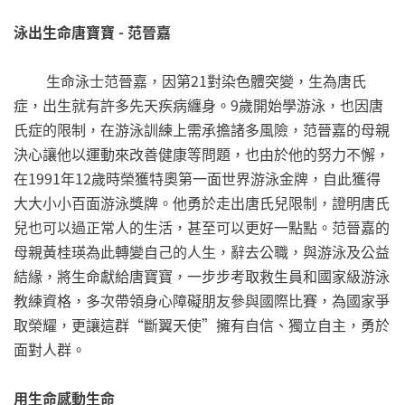
泳出生命唐寶寶 - 范晉嘉
生命泳士范晉嘉，因第21對染色體突變，生為唐氏
症，出生就有許多先天疾病纏身。9歲開始學游泳，也因唐
氏症的限制，在游泳訓練上需承擔諸多風險，范晉嘉的母親
決心讓他以運動來改善健康等問題，也由於他的努力不懈，
在1991年12歲時榮獲特奧第一面世界游泳金牌，自此獲得
大大小小百面游泳獎牌。他勇於走出唐氏兒限制，證明唐氏
兒也可以過正常人的生活，甚至可以更好一點點。范晉嘉的
母親黃桂瑛為此轉變自己的人生，辭去公職，與游泳及公益
結緣，將生命獻給唐寶寶，一步步考取救生員和國家級游泳
教練資格，多次帶領身心障礙朋友參與國際比賽，為國家爭
取榮耀，更讓這群“斷翼天使”擁有自信、獨立自主，勇於
面對人群。
用生命感動生命