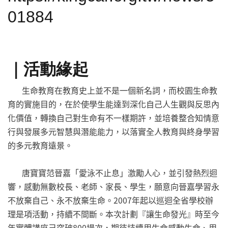
01884
｜活動緣起
生命教育在教育史上並不是一個新名詞，而校園生命教
育的實施目的，在於使學生能達到深化自己人生觀與反思內
化價值，轉換自己對生命有不一樣期許，並培養整合知情意
行與發展多元智慧與潛能能力，以落實全人教育與終身學習
的多元教育遠景。
唐寶寶范晉嘉「愛泳不止息」激勵人心，並引發熱烈迴
響，感動無數校長、老師、家長、學生，願意向晉嘉學習永
不放棄自己、永不放棄生命。2007年起以巡迴全省學校辦
理是項活動，持續不間斷。本次計劃『讓生命發光』時至今
年實體講座己突破800場次，期待持續用生命感動生命、用