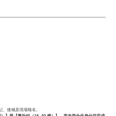
登記、後補及現場報名。
）】與【青壯組（16–40 歲）】，若未符合此身分並完成