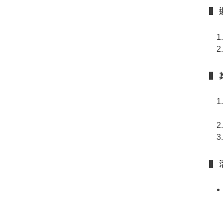
▌ 
▌ 
▌ 