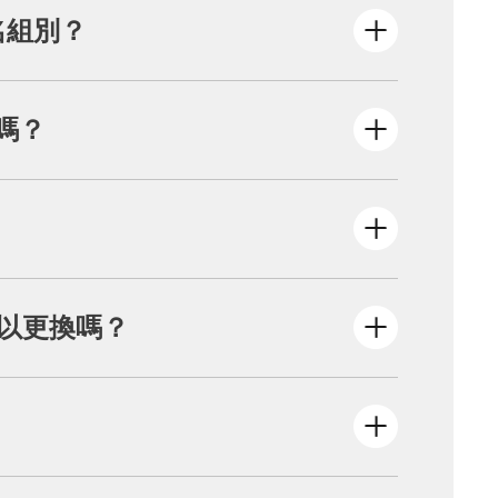
代碼」→自行截圖或抄下繳費代號→到超商/
名組別？
已經額滿。
嗎？
齡規範，主辦方將自動取消該名額，已繳費者亦不
，每條路線都統一開放大眾報名，若有空額請至官
理電話、信件登記、候補及現場報名。
可以更換嗎？
上資料的服務。