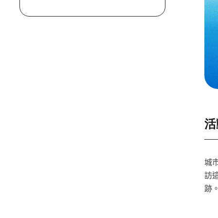
活
城
訪
跡