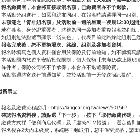
報名繳費者，本會將直接取消名額，已繳費者亦不予退款。
本活動分組進行，如需和親友同組，在報名時請選擇同一組別
未額滿之「青壯組名額」於活動前一週的星期一凌晨12:00起
若有姓名、身分證重覆者，將視為同一參加者重複報名並剔除
如組別無法點選而顯示「淺灰色」，代表目前此路線此組別已
報名完成後，恕不更換場次、路線、組別及參加者資料。
報名時填寫之個人資料僅會用於保險及行前通知，如不願填寫
本活動國內旅遊平安險投保限制，個人保額【未滿15歲上限69萬
條件者，保險公司將不予承保，本會亦不退還保險費。
活動當週將寄送行前通知單，並於活動前一天發送簡訊提醒。
繳費事宜
報名及繳費流程說明：
https://kingcar.org.tw/news/501567
確認報名資料後，請點選「下一步」→按下「取得繳費代碼」→
繳費方式採「便利商店代碼」及「虛擬ATM帳號」，選定後則
報名後在2天內未繳費，系統將自動取消，恕不保留資格，請重