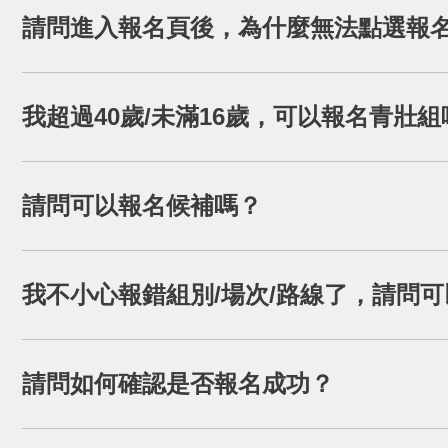
填寫報名資料後，請點選「下一步」→按下「取得繳費
請問進入報名頁後，為什麼無法點選報
ATM繳費，完成繳費者，系統才會保留名額。
若組別無法點選，且選項為淺灰色，代表目前此組別
我超過40歲/未滿16歲，可以報名青壯組
活動規定青壯組參與年齡為16-40歲，若不符此年
請問可以報名候補嗎？
予退款，敬請確認後再報名。
未額滿的「青壯組名額」於3月2日 凌晨12:00起
網活動頁面報名。
本活動一律採官網報名，每個Mail限報4位；恕不受
我不小心報錯組別/場次/路線了，請問
為確保活動公平起見，報名完成後，恕不提供更換以
請問如何確認是否報名成功？