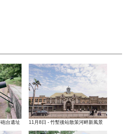
憶尋砲台遺址
11月8日 - 竹塹後站散策河畔新風景