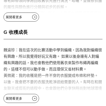
導老師帶領同學將回收舊衣先進行清洗、晾曬，並做依衣服
的屬性與顏色進行分類與初步的拆解。
3． 舊衣新生命─重「製」新生：由指導老師帶領同學學習
展開看更多
相關技法，如：織布、染布、縫紉。同學們再共同討論與設
計，運用所學的技法進行衣物的改造與再製。
4． 錄製影片宣導推廣：透過宣導影片，讓更多人能成為有
G 收穫成長
意識的消費者；並可以邊看影片，邊學習運用手邊的物品進
行動手創作。
魏渝珍：我在這次的比賽活動中學到編織，因為我對編織很
有興趣，所以我覺得好玩又有趣。 如果以後身邊有人對編
織有興趣的話，我也會教他們使用舊衣來製作布繩再編織
的，這樣不但可以動手做，而且環保又省材料費。
黃微葳：我的收穫是把一件不穿的衣服變成布條和杯墊。
以後，我會把不要的衣服洗乾淨送給需要的人。有時在和朋
友聊天或逛街的過程中，也會跟他們分享快時尚對地球環境
的負面影響。
展開看更多
游芮紜：在這次的活動讓我學到了購買衣服前想一想是「需