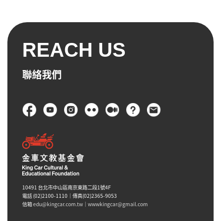
要」？還是「想要」？還要看看它使用的是化學染料？還是
天然的染液？還要再看看有沒有「全球有機紡織憑證證標
準」的衣服，而且我也可以自己染衣服，如果衣服舊了，但
是還能穿的話，那就再染一染，並不需要在外面去買。還
REACH US
有，可以把家裡不要的舊衣服做成有用的東西做完的東西還
可以拿去義賣擺攤，或是把穿不下的衣服拿去送給親朋好
聯絡我們
友。而且，我會跟朋友分享我所拍的宣傳影片，讓他們知道
快時尚有很多缺點。
頁尾
陳叡渝：參加這次的活動，讓我知道原來穿不下的衣服也可
以再利用做成其他可以用的物品，以後我會好好珍惜我的衣
服，如果穿不下的話，送給親朋好友，也可以跟自己認識的
人宣導快時尚對我們生活的嚴重危害。
10491 台北市中山區南京東路二段1號4F
電話 (02)2100-1110｜傳真(02)2365-9053
信箱
edu@kingcar.com.tw
｜
wwwkingcar@gmail.com