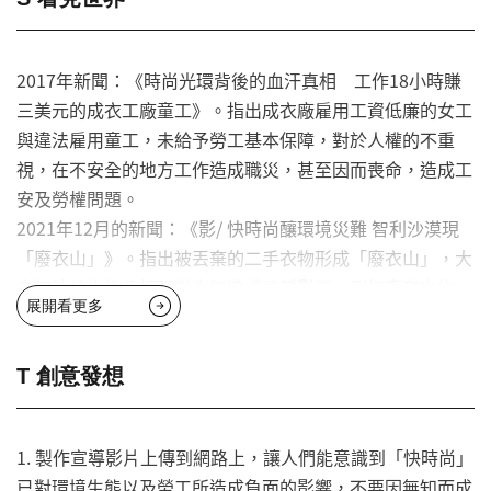
2017年新聞：《時尚光環背後的血汗真相 工作18小時賺
三美元的成衣工廠童工》。指出成衣廠雇用工資低廉的女工
與違法雇用童工，未給予勞工基本保障，對於人權的不重
視，在不安全的地方工作造成職災，甚至因而喪命，造成工
安及勞權問題。
2021年12月的新聞：《影/ 快時尚釀環境災難 智利沙漠現
「廢衣山」》。指出被丟棄的二手衣物形成「廢衣山」，大
多無法被生物分解而對生態造成嚴種影響，例如廢棄衣物、
展開看更多
鞋帽會釋放出有害物質，進入空氣或是下水道中。染整合成
纖維時需要添加化學物質，而這些有害物質在自然環境中若
要被生物分解需達200年。根據報告2000~2014年光是生產
T 創意發想
衣飾品的用水量就佔了全球20%，平均製造一件牛仔褲要消
耗7500公升的水。在製造服飾時，所排出的溫室氣體佔世
1. 製作宣導影片上傳到網路上，讓人們能意識到「快時尚」
界排出量的8%以上，平均每秒鐘燒掉一台垃圾車量的廢棄
已對環境生態以及勞工所造成負面的影響，不要因無知而成