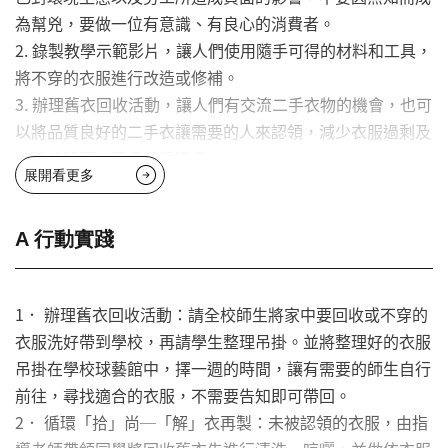
衣物。以上，還不包含「快時尚」氾濫的消費主義為社會帶
為幫兇，要做一位有意識、有良心的消費者。
來的影響，包含勞工薪資過低以及雇用童工等，所造成的工
2. 錄製教學示範影片，讓人們使用隨手可得的材料和工具，
安及勞權問題。
將不穿的衣服進行改造或修補。
3. 辦理舊衣回收活動，讓人們有交流二手衣物的機會，也可
以將品質良好的二手衣讓需要的人來認領，減少衣服過剩及
浪費的問題，而且還很環保。
展開看更多
4. 推廣「環保、永續」的綠色時尚理念，例如：使用天然染
料、有機棉製作衣物；用回收的衣服或物品，經拆解再改造
的衣物等。讓更多人能用行動改善時尚產業最底層的勞工及
A 行動實踐
薪資水平。
1． 辦理舊衣回收活動：請全校師生將家中要回收或不穿的
衣服洗好帶到學校，再請學生整理吊掛。並將整理好的衣服
吊掛在學校球藝館中，擇一週的時間，讓有需要的師生自行
前往，尋找適合的衣服，不需要告知即可帶回。
2． 循環「拾」尚─「解」衣再製：未被認領的衣服，由指